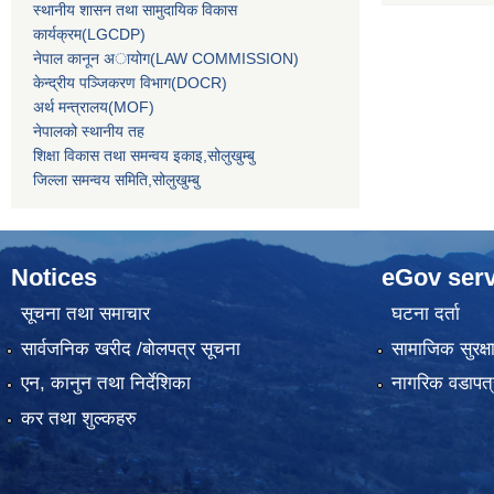
स्थानीय शासन तथा सामुदायिक विकास
कार्यक्रम(LGCDP)
नेपाल कानून अायोग(LAW COMMISSION)
केन्‍द्रीय पञ्‍जिकरण विभाग(DOCR)
अर्थ मन्‍त्रालय(MOF)
नेपालको स्थानीय तह
शिक्षा विकास तथा समन्वय इकाइ,सोलुखुम्बु
जिल्ला समन्वय समिति,सोलुखुम्बु
Notices
eGov serv
सूचना तथा समाचार
घटना दर्ता
सार्वजनिक खरीद /बोलपत्र सूचना
सामाजिक सुरक्ष
एन, कानुन तथा निर्देशिका
नागरिक वडापत्
कर तथा शुल्कहरु