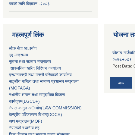
पदको लागि विज्ञापन -२०८३
महत्वपूर्ण लिंक
योजना त
लाेक सेवा अायाेग
सोताङ गाउँप
गृह मन्त्रालय
२०७८÷०७९
सुचना तथा सञ्चार मन्त्रालय
Post Date:
सार्वजनिक खरिद निरिक्षण कार्यालय
प्रधानमन्त्री तथा मन्त्री परिषदकाे कार्यालय
सङ्घीय मामिला तथा सामान्य प्रशासन मन्त्रालय
अन्य
(MOFAGA)
स्थानीय शासन तथा सामुदायिक विकास
कार्यक्रम(LGCDP)
नेपाल कानून अायोग(LAW COMMISSION)
केन्‍द्रीय पञ्‍जिकरण विभाग(DOCR)
अर्थ मन्‍त्रालय(MOF)
नेपालको स्थानीय तह
शिक्षा विकास तथा समन्वय इकाइ,सोलुखुम्बु